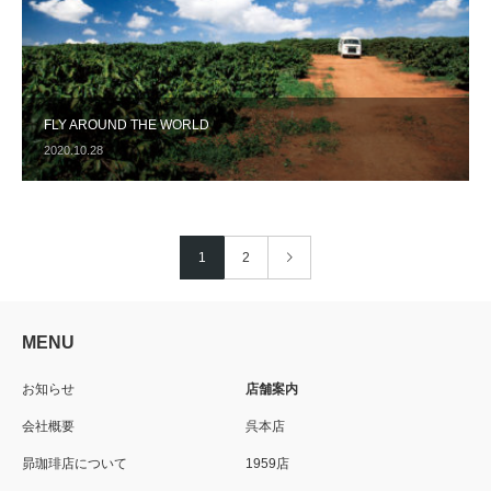
FLY AROUND THE WORLD
2020.10.28
1
2
MENU
お知らせ
店舗案内
会社概要
呉本店
昴珈琲店について
1959店