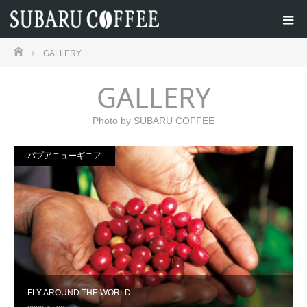
ホーム
GALLERY
GALLERY
Photo by SUBARU COFFEE
パプアニューギニア
FLY AROUND THE WORLD