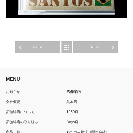
PRODUCTS
PREV
NEXT
MENU
お知らせ
店舗案内
会社概要
呉本店
昴珈琲店について
1959店
昴珈琲店の取り組み
Days店
商品一覧
わだつみ物流（関連会社）